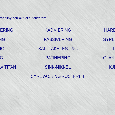
an tilby den aktuelle tjenesten:
TERING
KADMIERING
HAR
NG
PASSIVERING
SYRE
NG
SALTTÅKETESTING
NG
PATINERING
GLAN
V TITAN
SINK-NIKKEL
KJ
SYREVASKING RUSTFRITT